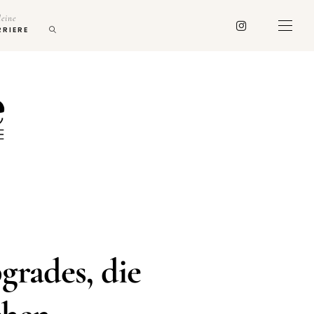
deine
RRIERE
grades, die