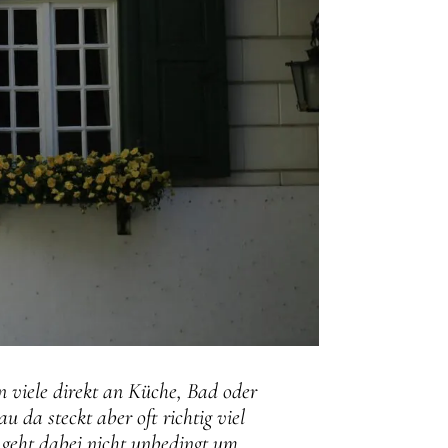
n viele direkt an Küche, Bad oder
 da steckt aber oft richtig viel
 geht dabei nicht unbedingt um