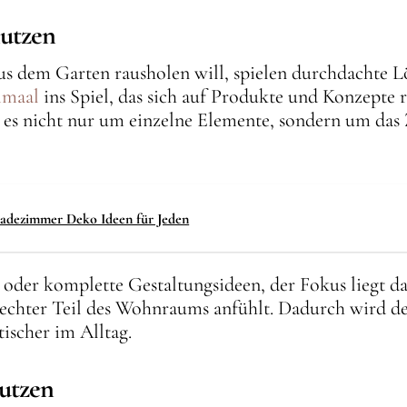
nutzen
dem Garten rausholen will, spielen durchdachte Lö
imaal
ins Spiel, das sich auf Produkte und Konzept
eht es nicht nur um einzelne Elemente, sondern um d
 Badezimmer Deko Ideen für Jeden
der komplette Gestaltungsideen, der Fokus liegt da
n echter Teil des Wohnraums anfühlt. Dadurch wird d
ischer im Alltag.
nutzen