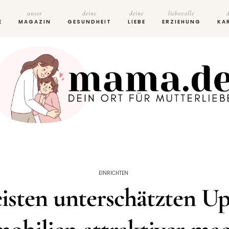
unser
deine
deine
liebevolle
E
MAGAZIN
GESUNDHEIT
LIEBE
ERZIEHUNG
KA
EINRICHTEN
sten unterschätzten Up