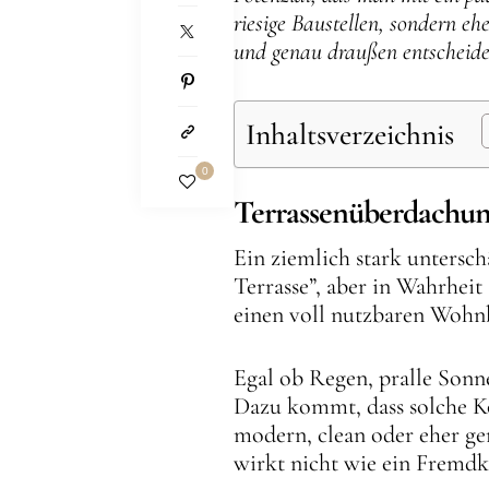
riesige Baustellen, sondern e
und genau draußen entscheide
Inhaltsverzeichnis
0
Terrassenüberdachu
Ein ziemlich stark untersc
Terrasse”, aber in Wahrheit
einen voll nutzbaren Wohnb
Egal ob Regen, pralle Sonne
Dazu kommt, dass solche Ko
modern, clean oder eher gem
wirkt nicht wie ein Fremdk