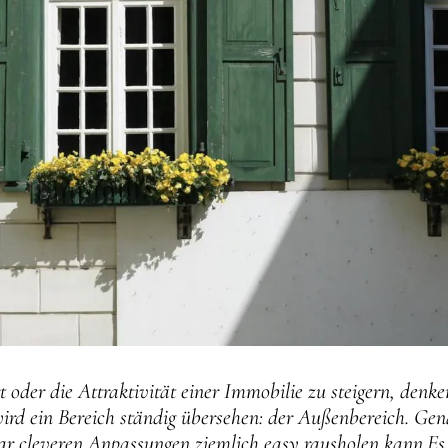
oder die Attraktivität einer Immobilie zu steigern, denke
ird ein Bereich ständig übersehen: der Außenbereich. Genau
aar cleveren Anpassungen ziemlich easy rausholen kann.Es