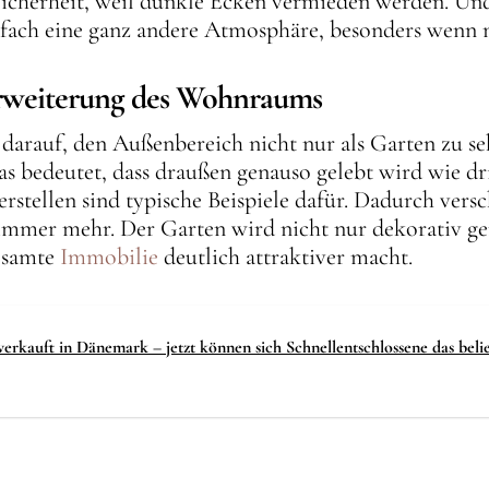
Sicherheit, weil dunkle Ecken vermieden werden. Und
nfach eine ganz andere Atmosphäre, besonders wenn 
rweiterung des Wohnraums
arauf, den Außenbereich nicht nur als Garten zu seh
 bedeutet, dass draußen genauso gelebt wird wie dri
rstellen sind typische Beispiele dafür. Dadurch vers
mmer mehr. Der Garten wird nicht nur dekorativ gen
gesamte
Immobilie
deutlich attraktiver macht.
erkauft in Dänemark – jetzt können sich Schnellentschlossene das beli