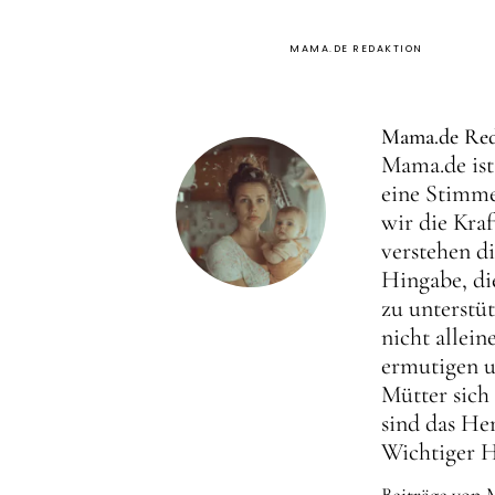
MAMA.DE REDAKTION
Mama.de Red
Mama.de ist 
eine Stimme
wir die Kra
verstehen d
Hingabe, di
zu unterstüt
nicht allei
ermutigen u
Mütter sich
sind das Her
Wichtiger 
Beiträge von