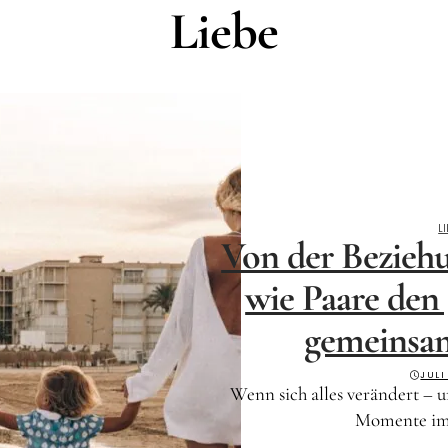
Liebe
LI
Von der Beziehu
wie Paare den
gemeinsam
JULI
Wenn sich alles verändert – un
Momente im