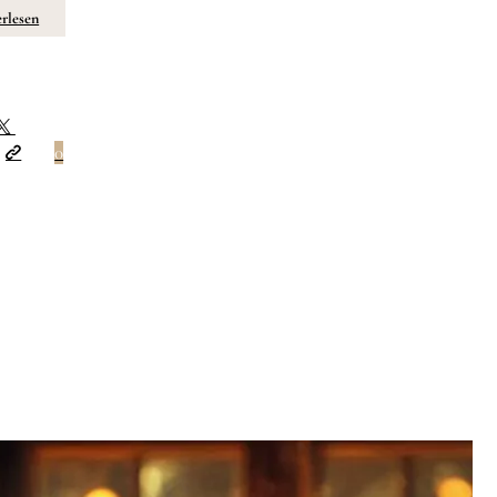
rlesen
0