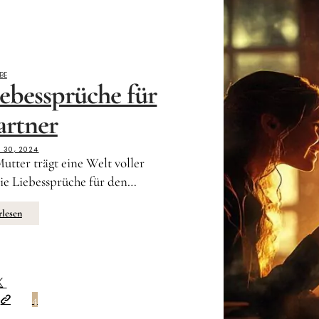
EBE
ebessprüche für
artner
 30, 2024
Mutter trägt eine Welt voller
die Liebessprüche für den…
rlesen
4