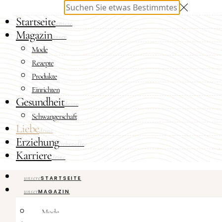
Startseite
unsere
Magazin
unser
Mode
Rezepte
Produkte
Einrichten
Gesundheit
deine
Schwangerschaft
Liebe
deine
Erziehung
liebevolle
Karriere
deine
unsere
STARTSEITE
unser
MAGAZIN
Mode