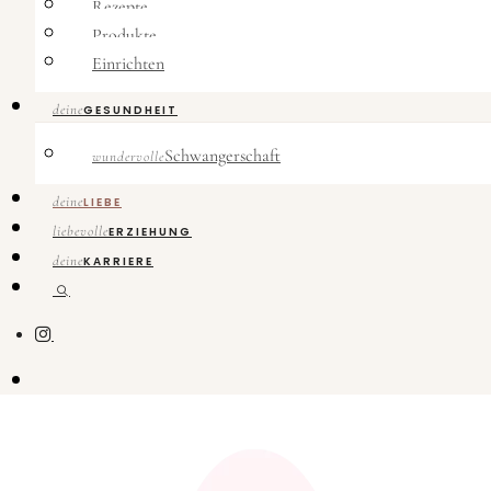
Rezepte
Produkte
Einrichten
deine
GESUNDHEIT
Schwangerschaft
wundervolle
deine
LIEBE
liebevolle
ERZIEHUNG
deine
KARRIERE