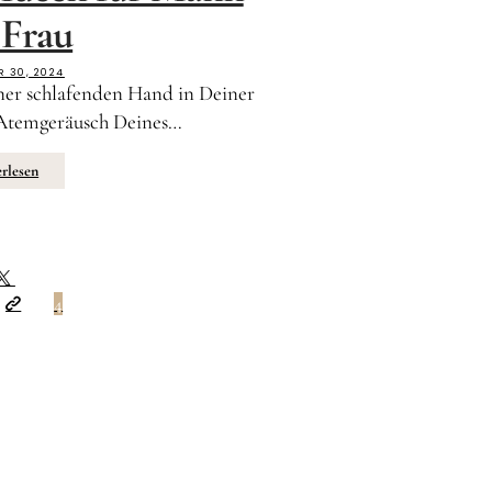
 Frau
R 30, 2024
ner schlafenden Hand in Deiner
e Atemgeräusch Deines…
rlesen
4