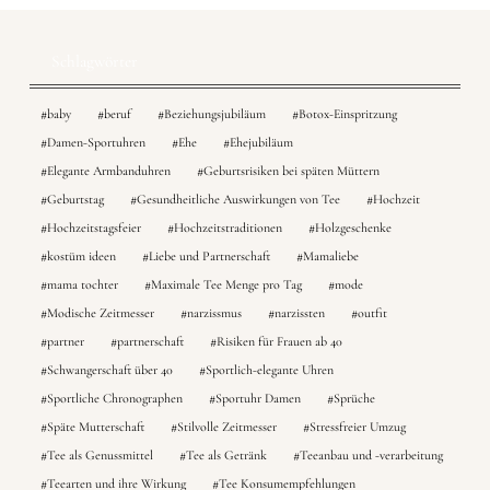
Schlagwörter
baby
beruf
Beziehungsjubiläum
Botox-Einspritzung
Damen-Sportuhren
Ehe
Ehejubiläum
Elegante Armbanduhren
Geburtsrisiken bei späten Müttern
Geburtstag
Gesundheitliche Auswirkungen von Tee
Hochzeit
Hochzeitstagsfeier
Hochzeitstraditionen
Holzgeschenke
kostüm ideen
Liebe und Partnerschaft
Mamaliebe
mama tochter
Maximale Tee Menge pro Tag
mode
Modische Zeitmesser
narzissmus
narzissten
outfit
partner
partnerschaft
Risiken für Frauen ab 40
Schwangerschaft über 40
Sportlich-elegante Uhren
Sportliche Chronographen
Sportuhr Damen
Sprüche
Späte Mutterschaft
Stilvolle Zeitmesser
Stressfreier Umzug
Tee als Genussmittel
Tee als Getränk
Teeanbau und -verarbeitung
Teearten und ihre Wirkung
Tee Konsumempfehlungen