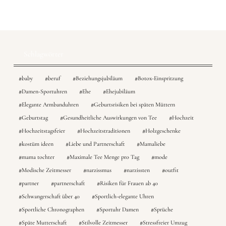
Schlagwörter
baby
beruf
Beziehungsjubiläum
Botox-Einspritzung
Damen-Sportuhren
Ehe
Ehejubiläum
Elegante Armbanduhren
Geburtsrisiken bei späten Müttern
Geburtstag
Gesundheitliche Auswirkungen von Tee
Hochzeit
Hochzeitstagsfeier
Hochzeitstraditionen
Holzgeschenke
kostüm ideen
Liebe und Partnerschaft
Mamaliebe
mama tochter
Maximale Tee Menge pro Tag
mode
Modische Zeitmesser
narzissmus
narzissten
outfit
partner
partnerschaft
Risiken für Frauen ab 40
Schwangerschaft über 40
Sportlich-elegante Uhren
Sportliche Chronographen
Sportuhr Damen
Sprüche
Späte Mutterschaft
Stilvolle Zeitmesser
Stressfreier Umzug