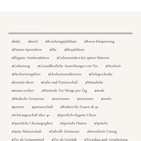
Schlagwörter
baby
beruf
Beziehungsjubiläum
Botox-Einspritzung
Damen-Sportuhren
Ehe
Ehejubiläum
Elegante Armbanduhren
Geburtsrisiken bei späten Müttern
Geburtstag
Gesundheitliche Auswirkungen von Tee
Hochzeit
Hochzeitstagsfeier
Hochzeitstraditionen
Holzgeschenke
kostüm ideen
Liebe und Partnerschaft
Mamaliebe
mama tochter
Maximale Tee Menge pro Tag
mode
Modische Zeitmesser
narzissmus
narzissten
outfit
partner
partnerschaft
Risiken für Frauen ab 40
Schwangerschaft über 40
Sportlich-elegante Uhren
Sportliche Chronographen
Sportuhr Damen
Sprüche
Späte Mutterschaft
Stilvolle Zeitmesser
Stressfreier Umzug
Tee als Genussmittel
Tee als Getränk
Teeanbau und -verarbeitung