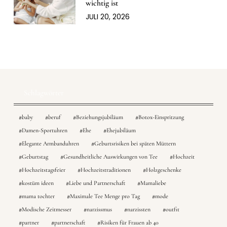
wichtig ist
JULI 20, 2026
Schlagwörter
baby
beruf
Beziehungsjubiläum
Botox-Einspritzung
Damen-Sportuhren
Ehe
Ehejubiläum
Elegante Armbanduhren
Geburtsrisiken bei späten Müttern
Geburtstag
Gesundheitliche Auswirkungen von Tee
Hochzeit
Hochzeitstagsfeier
Hochzeitstraditionen
Holzgeschenke
kostüm ideen
Liebe und Partnerschaft
Mamaliebe
mama tochter
Maximale Tee Menge pro Tag
mode
Modische Zeitmesser
narzissmus
narzissten
outfit
partner
partnerschaft
Risiken für Frauen ab 40