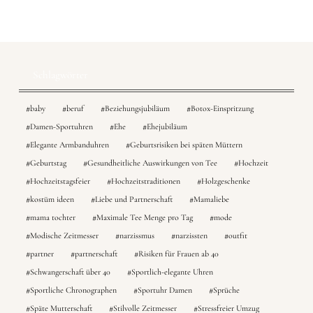
Schlagwörter
baby
beruf
Beziehungsjubiläum
Botox-Einspritzung
Damen-Sportuhren
Ehe
Ehejubiläum
Elegante Armbanduhren
Geburtsrisiken bei späten Müttern
Geburtstag
Gesundheitliche Auswirkungen von Tee
Hochzeit
Hochzeitstagsfeier
Hochzeitstraditionen
Holzgeschenke
kostüm ideen
Liebe und Partnerschaft
Mamaliebe
mama tochter
Maximale Tee Menge pro Tag
mode
Modische Zeitmesser
narzissmus
narzissten
outfit
partner
partnerschaft
Risiken für Frauen ab 40
Schwangerschaft über 40
Sportlich-elegante Uhren
Sportliche Chronographen
Sportuhr Damen
Sprüche
Späte Mutterschaft
Stilvolle Zeitmesser
Stressfreier Umzug