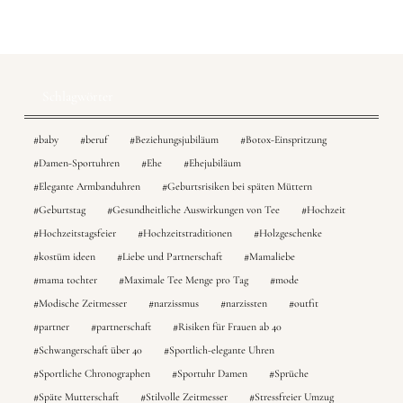
Schlagwörter
baby
beruf
Beziehungsjubiläum
Botox-Einspritzung
Damen-Sportuhren
Ehe
Ehejubiläum
Elegante Armbanduhren
Geburtsrisiken bei späten Müttern
Geburtstag
Gesundheitliche Auswirkungen von Tee
Hochzeit
Hochzeitstagsfeier
Hochzeitstraditionen
Holzgeschenke
kostüm ideen
Liebe und Partnerschaft
Mamaliebe
mama tochter
Maximale Tee Menge pro Tag
mode
Modische Zeitmesser
narzissmus
narzissten
outfit
partner
partnerschaft
Risiken für Frauen ab 40
Schwangerschaft über 40
Sportlich-elegante Uhren
Sportliche Chronographen
Sportuhr Damen
Sprüche
Späte Mutterschaft
Stilvolle Zeitmesser
Stressfreier Umzug