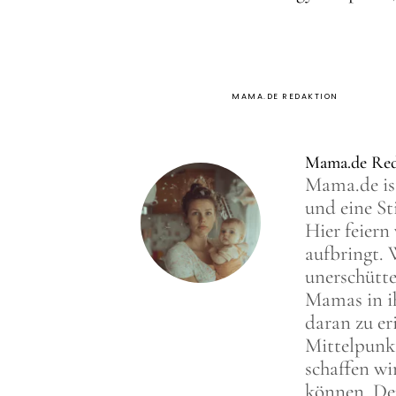
MAMA.DE REDAKTION
Mama.de Red
Mama.de ist
und eine St
Hier feiern
aufbringt. 
unerschütte
Mamas in ih
daran zu er
Mittelpunkt
schaffen wi
können. Den