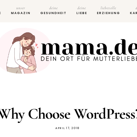
unser
deine
deine
liebevolle
E
MAGAZIN
GESUNDHEIT
LIEBE
ERZIEHUNG
KA
Why Choose WordPress
APRIL 17, 2018