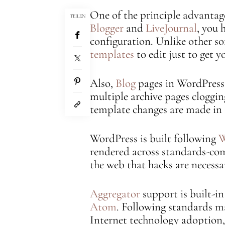
One of the principle advantage
TEILEN
Blogger
and
LiveJournal
, you 
configuration. Unlike other so
templates
to edit just to get 
Also,
Blog
pages in WordPress 
multiple archive pages cloggin
template changes are made in 
WordPress is built following
rendered across standards-comp
the web that hacks are necessa
Aggregator
support is built-i
Atom
. Following standards ma
Internet technology adoption, 