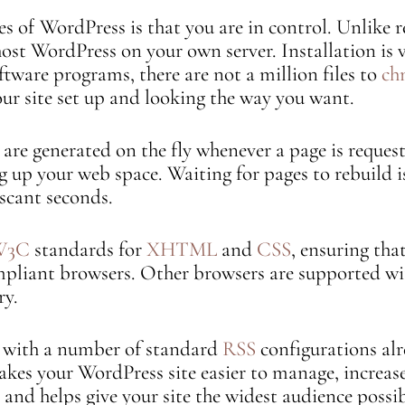
s of WordPress is that you are in control. Unlike 
host WordPress on your own server. Installation is v
ftware programs, there are not a million files to
ch
your site set up and looking the way you want.
are generated on the fly whenever a page is reques
g up your web space. Waiting for pages to rebuild is
scant seconds.
W3C
standards for
XHTML
and
CSS
, ensuring that
liant browsers. Other browsers are supported with 
ry.
n with a number of standard
RSS
configurations alr
kes your WordPress site easier to manage, increases
and helps give your site the widest audience possib