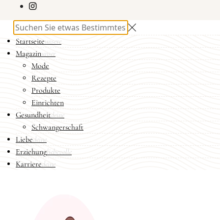
Startseite
unsere
Magazin
unser
Mode
Rezepte
Produkte
Einrichten
Gesundheit
deine
Schwangerschaft
Liebe
deine
Erziehung
liebevolle
Karriere
deine