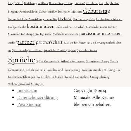
beruf
baby
Beziehungsjubiläum
Botox-Einspritzung
Damen-Sportuhren
Ehe
Ehejubiläum
Geburtstag
Elegante Armbanduhren
Geburtsrisiken bei späten Müttern
Hochzeit
Gesundheitliche Auswirkungen von Tee
Hochzeitstagsfeier
Hochzeitstraditionen
kostüm ideen
Holzgeschenke
Liebe und Partnerschaft
Mamaliebe
mama tochter
narzissmus
narzissten
Maximale Tee Menge pro Tag
mode
Modische Zeitmesser
partner
partnerschaft
outfit
Risiken für Frauen ab 40
Schwangerschaft über
40
Sportlich-elegante Uhren
Sportliche Chronographen
Sportuhr Damen
Sprüche
Späte Mutterschaft
Stilvolle Zeitmesser
Stressfreier Umzug
Tee als
Genussmittel
Tee als Getränk
Teeanbau und -verarbeitung
Teearten und ihre Wirkung
Tee
Konsumempfehlungen
Tee trinken in Maßen
Tee und Gesundheit
Umzugsplanung
Wohnungswechsel Strategien
Impressum
Copyright © 2024
Datenschutzerklärung
Mama.de. Alle Rechte
Post Sitemap
bleiben vorbehalten.