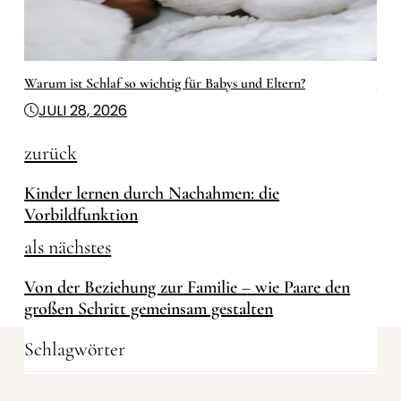
Warum ist Schlaf so wichtig für Babys und Eltern?
Mode
JULI 28, 2026
M
zurück
Kinder lernen durch Nachahmen: die
Vorbildfunktion
als nächstes
Von der Beziehung zur Familie – wie Paare den
großen Schritt gemeinsam gestalten
Schlagwörter