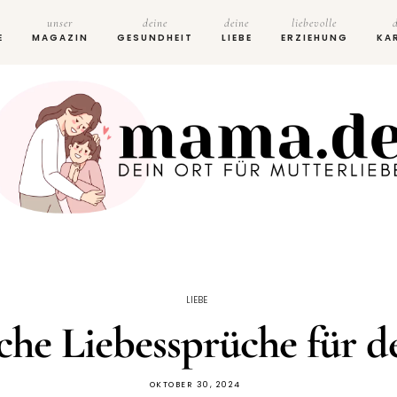
unser
deine
deine
liebevolle
E
MAGAZIN
GESUNDHEIT
LIEBE
ERZIEHUNG
KA
LIEBE
he Liebessprüche für d
OKTOBER 30, 2024