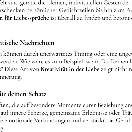
elt sind gerade die kleinen, individuellen Gesten der
rschenken persönlicher Gedichtzeilen bis hin zum Au
on für Liebessprüche
ist überall zu finden und betont 
ntische Nachrichten
n können durch unerwartetes Timing oder eine unge
erden. Wie wäre es zum Beispiel, wenn Du Deinen Lieb
s? Diese Art von
Kreativität in der Liebe
zeigt nicht 
innerung.
für deinen Schatz
ften
, die auf besondere Momente eurer Beziehung ansp
 auf innere Scherze, gemeinsame Erlebnisse oder Träum
iefe emotionale Verbindungen und verstärkt das Gefü
g.