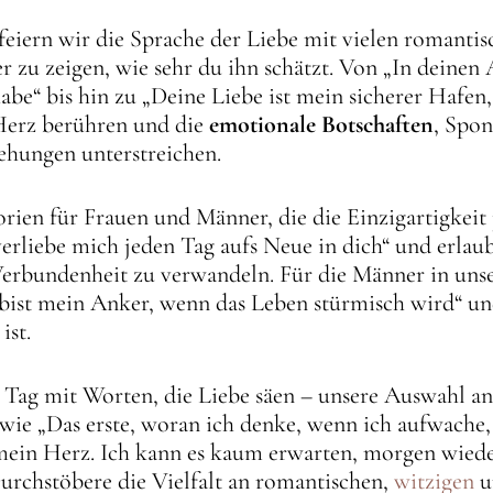
eiern wir die Sprache der Liebe mit vielen romanti
r zu zeigen, wie sehr du ihn schätzt. Von „In deinen 
be“ bis hin zu „Deine Liebe ist mein sicherer Hafen
 Herz berühren und die
emotionale Botschaften
, Spon
iehungen unterstreichen.
orien für Frauen und Männer, die die Einzigartigkeit
erliebe mich jeden Tag aufs Neue in dich“ und erlau
erbundenheit zu verwandeln. Für die Männer in unse
 bist mein Anker, wenn das Leben stürmisch wird“ und
ist.
 Tag mit Worten, die Liebe säen – unsere Auswahl a
ie „Das erste, woran ich denke, wenn ich aufwache,
ein Herz. Ich kann es kaum erwarten, morgen wieder
Durchstöbere die Vielfalt an romantischen,
witzigen
u