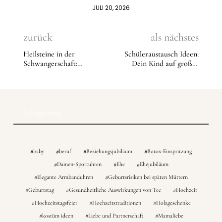
JULI 20, 2026
zurück
als nächstes
Heilsteine in der
Schüleraustausch Ideen:
Schwangerschaft:
Dein Kind auf großer
Wirkung, Anwendung &
Reise
die besten Steine
Schlagwörter
baby
beruf
Beziehungsjubiläum
Botox-Einspritzung
Damen-Sportuhren
Ehe
Ehejubiläum
Elegante Armbanduhren
Geburtsrisiken bei späten Müttern
Geburtstag
Gesundheitliche Auswirkungen von Tee
Hochzeit
Hochzeitstagsfeier
Hochzeitstraditionen
Holzgeschenke
kostüm ideen
Liebe und Partnerschaft
Mamaliebe