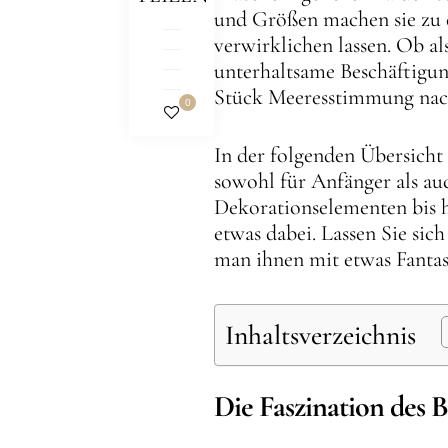
und Größen machen sie zu e
verwirklichen lassen. Ob a
unterhaltsame Beschäftigun
Stück Meeresstimmung nac
0
In der folgenden Übersicht 
sowohl für Anfänger als auc
Dekorationselementen bis 
etwas dabei. Lassen Sie sic
man ihnen mit etwas Fanta
Inhaltsverzeichnis
Die Faszination des 