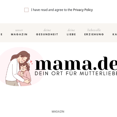
I have read and agree to the
Privacy Policy
unser
deine
deine
liebevolle
TE
MAGAZIN
GESUNDHEIT
LIEBE
ERZIEHUNG
KA
MAGAZIN