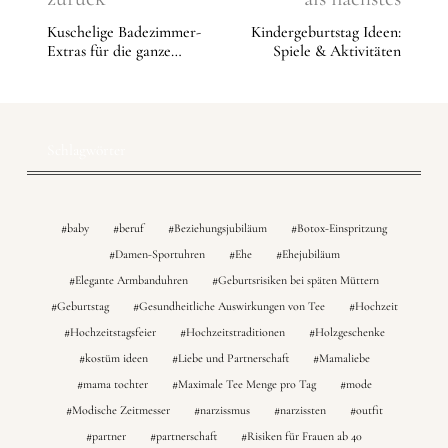
Kuschelige Badezimmer-
Kindergeburtstag Ideen:
Extras für die ganze
Spiele & Aktivitäten
Familie
Schlagwörter
baby
beruf
Beziehungsjubiläum
Botox-Einspritzung
Damen-Sportuhren
Ehe
Ehejubiläum
Elegante Armbanduhren
Geburtsrisiken bei späten Müttern
Geburtstag
Gesundheitliche Auswirkungen von Tee
Hochzeit
Hochzeitstagsfeier
Hochzeitstraditionen
Holzgeschenke
kostüm ideen
Liebe und Partnerschaft
Mamaliebe
mama tochter
Maximale Tee Menge pro Tag
mode
Modische Zeitmesser
narzissmus
narzissten
outfit
partner
partnerschaft
Risiken für Frauen ab 40