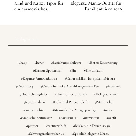
Kind und Katze: Tipps für
Elegante Mama-Outfits für
ein harmonisches
Familienfeiern 2026
Miteinander
Schlagwörter
baby
beruf
Beziehungsjubiläum
Botox-Einspritzung
Damen-Sportuhren
Ehe
Ehejubiläum
Elegante Armbanduhren
Geburtsrisiken bei späten Müttern
Geburtstag
Gesundheitliche Auswirkungen von Tee
Hochzeit
Hochzeitstagsfeier
Hochzeitstraditionen
Holzgeschenke
kostüm ideen
Liebe und Partnerschaft
Mamaliebe
mama tochter
Maximale Tee Menge pro Tag
mode
Modische Zeitmesser
narzissmus
narzissten
outfit
partner
partnerschaft
Risiken für Frauen ab 40
Schwangerschaft über 40
Sportlich-elegante Uhren