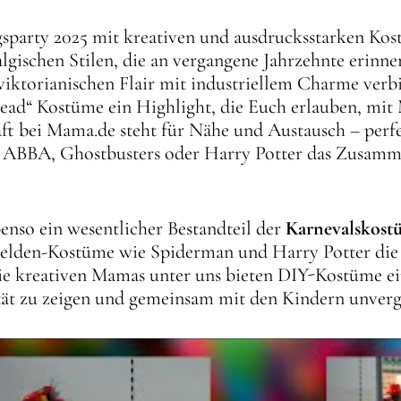
ingsparty 2025 mit kreativen und ausdrucksstarken Ko
talgischen Stilen, die an vergangene Jahrzehnte erin
ktorianischen Flair mit industriellem Charme verbin
ead“ Kostüme ein Highlight, die Euch erlauben, mit
ft bei Mama.de steht für Nähe und Austausch – perf
ABBA, Ghostbusters oder Harry Potter das Zusamme
enso ein wesentlicher Bestandteil der
Karnevalskost
helden-Kostüme wie Spiderman und Harry Potter die
die kreativen Mamas unter uns bieten DIY-Kostüme e
tät zu zeigen und gemeinsam mit den Kindern unverge