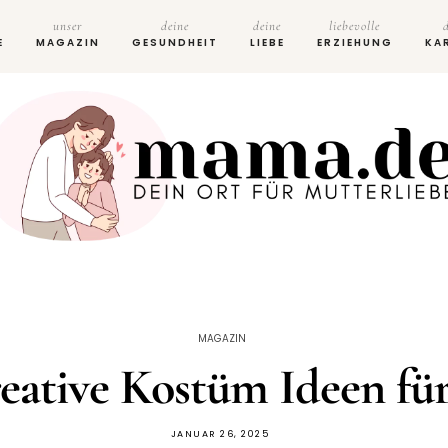
unser
deine
deine
liebevolle
E
MAGAZIN
GESUNDHEIT
LIEBE
ERZIEHUNG
KA
MAGAZIN
reative Kostüm Ideen für
JANUAR 26, 2025