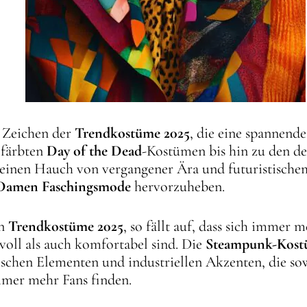
m Zeichen der
Trendkostüme 2025
, die eine spannend
efärbten
Day of the Dead
-Kostümen bis hin zu den det
e einen Hauch von vergangener Ära und futuristischem
Damen Faschingsmode
hervorzuheben.
en
Trendkostüme 2025
, so fällt auf, dass sich imme
lvoll als auch komfortabel sind. Die
Steampunk-Kos
schen Elementen und industriellen Akzenten, die sow
mmer mehr Fans finden.