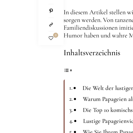
In diesem Artikel stellen w
sorgen werden. Von tanzend
Familiendiskussionen imitie
Humor haben und wahre Mei
0
Inhaltsverzeichnis
Die Welt der lustige
Warum Papageien als 
Die Top 10 komischs
Lustige Papageienvi
Wie Sie Ihrem Papag