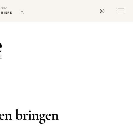
deine
RRIERE
hen bringen