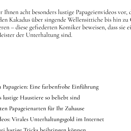
ir Ihnen acht besonders lustige Papageienvideos vor,
en Kakadus über singende Wellensittiche bis hin zu 
ren – diese gefiederten Komiker beweisen, dass sie e
ster der Unterhaltung sind.
n Papageien: Eine farbenfrohe Einführung
lustige Haustiere so beliebt sind
ten Papageienarten für Ihr Zuhause
deos: Virales Unterhaltungsgold im Internet
ei lustige Tricks beibringen können