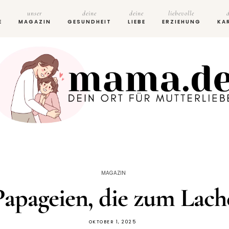
unser
deine
deine
liebevolle
E
MAGAZIN
GESUNDHEIT
LIEBE
ERZIEHUNG
KA
MAGAZIN
Papageien, die zum Lac
OKTOBER 1, 2025