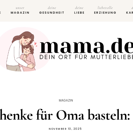
unser
deine
deine
liebevolle
E
MAGAZIN
GESUNDHEIT
LIEBE
ERZIEHUNG
KA
MAGAZIN
chenke für Oma basteln:
NOVEMBER 10, 2025