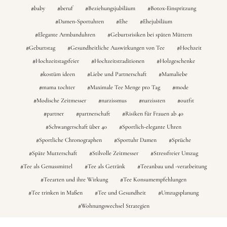
baby
beruf
Beziehungsjubiläum
Botox-Einspritzung
Damen-Sportuhren
Ehe
Ehejubiläum
Elegante Armbanduhren
Geburtsrisiken bei späten Müttern
Geburtstag
Gesundheitliche Auswirkungen von Tee
Hochzeit
Hochzeitstagsfeier
Hochzeitstraditionen
Holzgeschenke
kostüm ideen
Liebe und Partnerschaft
Mamaliebe
mama tochter
Maximale Tee Menge pro Tag
mode
Modische Zeitmesser
narzissmus
narzissten
outfit
partner
partnerschaft
Risiken für Frauen ab 40
Schwangerschaft über 40
Sportlich-elegante Uhren
Sportliche Chronographen
Sportuhr Damen
Sprüche
Späte Mutterschaft
Stilvolle Zeitmesser
Stressfreier Umzug
Tee als Genussmittel
Tee als Getränk
Teeanbau und -verarbeitung
Teearten und ihre Wirkung
Tee Konsumempfehlungen
Tee trinken in Maßen
Tee und Gesundheit
Umzugsplanung
Wohnungswechsel Strategien