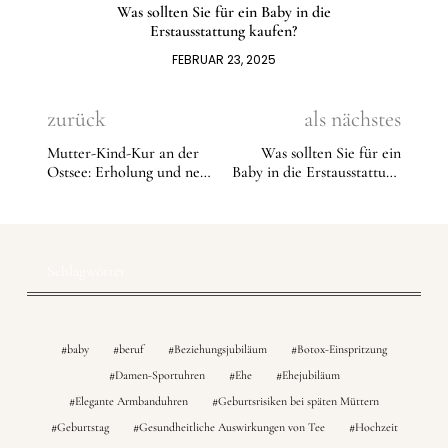
Was sollten Sie für ein Baby in die
Erstausstattung kaufen?
FEBRUAR 23, 2025
zurück
als nächstes
Mutter-Kind-Kur an der
Was sollten Sie für ein
Ostsee: Erholung und neue
Baby in die Erstausstattung
Kraft tanken
kaufen?
Schlagwörter
baby
beruf
Beziehungsjubiläum
Botox-Einspritzung
Damen-Sportuhren
Ehe
Ehejubiläum
Elegante Armbanduhren
Geburtsrisiken bei späten Müttern
Geburtstag
Gesundheitliche Auswirkungen von Tee
Hochzeit