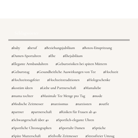
Schlagwörter
baby
beruf
Beziehungsjubiläum
Botox-Einspritzung
Damen-Sportuhren
Ehe
Ehejubiläum
Elegante Armbanduhren
Geburtsrisiken bei späten Müttern
Geburtstag
Gesundheitliche Auswirkungen von Tee
Hochzeit
Hochzeitstagsfeier
Hochzeitstraditionen
Holzgeschenke
kostüm ideen
Liebe und Partnerschaft
Mamaliebe
mama tochter
Maximale Tee Menge pro Tag
mode
Modische Zeitmesser
narzissmus
narzissten
outfit
partner
partnerschaft
Risiken für Frauen ab 40
Schwangerschaft über 40
Sportlich-elegante Uhren
Sportliche Chronographen
Sportuhr Damen
Sprüche
Späte Mutterschaft
Stilvolle Zeitmesser
Stressfreier Umzug