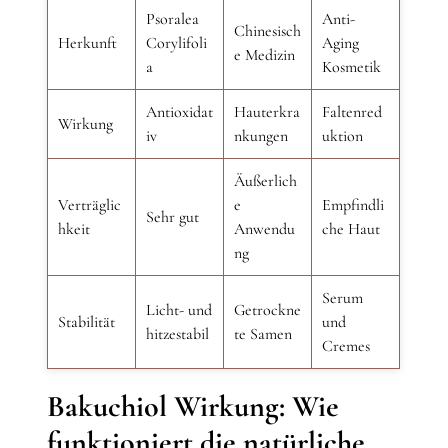
Psoralea
Anti-
Chinesisch
Herkunft
Corylifoli
Aging
e Medizin
a
Kosmetik
Antioxidat
Hauterkra
Faltenred
Wirkung
iv
nkungen
uktion
Äußerlich
Verträglic
e
Empfindli
Sehr gut
hkeit
Anwendu
che Haut
ng
Serum
Licht- und
Getrockne
Stabilität
und
hitzestabil
te Samen
Cremes
Bakuchiol Wirkung: Wie
funktioniert die natürliche