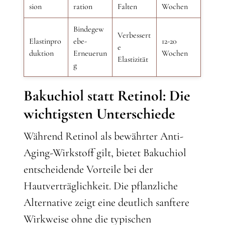
sion
ration
Falten
Wochen
Bindegew
Verbessert
Elastinpro
ebe-
12-20
e
duktion
Erneuerun
Wochen
Elastizität
g
Bakuchiol statt Retinol: Die
wichtigsten Unterschiede
Während Retinol als bewährter Anti-
Aging-Wirkstoff gilt, bietet Bakuchiol
entscheidende Vorteile bei der
Hautverträglichkeit. Die pflanzliche
Alternative zeigt eine deutlich sanftere
Wirkweise ohne die typischen