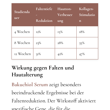
Faltentiefe
Hautton-
Kollagen-
Studienda
-
Verbesser
Stimulatio
uer
Reduktion
ung
n
4 Wochen
12%
15%
18%
8 Wochen
23%
28%
35%
12 Wochen
31%
42%
47%
Wirkung gegen Falten und
Hautalterung
Bakuchiol Seru
m
zeigt besonders
beeindruckende Ergebnisse bei der
Faltenreduktion. Der Wirkstoff aktiviert
spezifische Gene, die für die