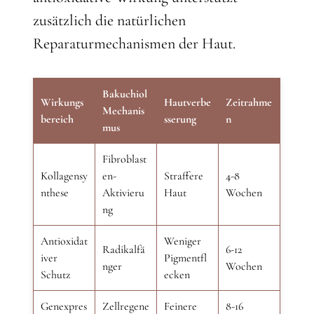
zusätzlich die natürlichen
Reparaturmechanismen der Haut.
Bakuchiol
Wirkungs
Hautverbe
Zeitrahme
Mechanis
bereich
sserung
n
mus
Fibroblast
Kollagensy
en-
Straffere
4-8
nthese
Aktivieru
Haut
Wochen
ng
Antioxidat
Weniger
Radikalfä
6-12
iver
Pigmentfl
nger
Wochen
Schutz
ecken
Genexpres
Zellregene
Feinere
8-16