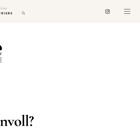
deine
RRIERE
nvoll?