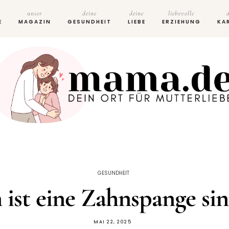
unser
deine
deine
liebevolle
E
MAGAZIN
GESUNDHEIT
LIEBE
ERZIEHUNG
KA
GESUNDHEIT
ist eine Zahnspange sin
MAI 22, 2025