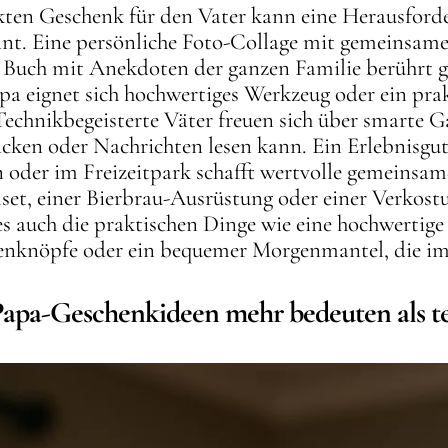
ten Geschenk für den Vater kann eine Herausforde
heint. Eine persönliche Foto-Collage mit gemeinsam
 Buch mit Anekdoten der ganzen Familie berührt ga
a eignet sich hochwertiges Werkzeug oder ein prak
echnikbegeisterte Väter freuen sich über smarte G
racken oder Nachrichten lesen kann. Ein Erlebnisgu
 oder im Freizeitpark schafft wertvolle gemeinsame
set, einer Bierbrau-Ausrüstung oder einer Verkost
 auch die praktischen Dinge wie eine hochwertige 
enknöpfe oder ein bequemer Morgenmantel, die im 
Papa-Geschenkideen mehr bedeuten als t