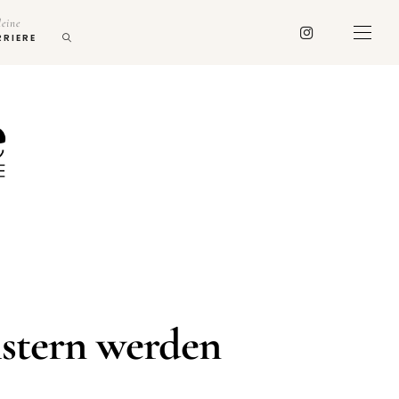
deine
RRIERE
istern werden