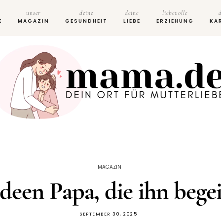
unser
deine
deine
liebevolle
E
MAGAZIN
GESUNDHEIT
LIEBE
ERZIEHUNG
KA
MAGAZIN
deen Papa, die ihn bege
SEPTEMBER 30, 2025