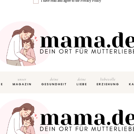
I have read and agree to the
Privacy Policy
unser
deine
deine
liebevolle
TE
MAGAZIN
GESUNDHEIT
LIEBE
ERZIEHUNG
KA