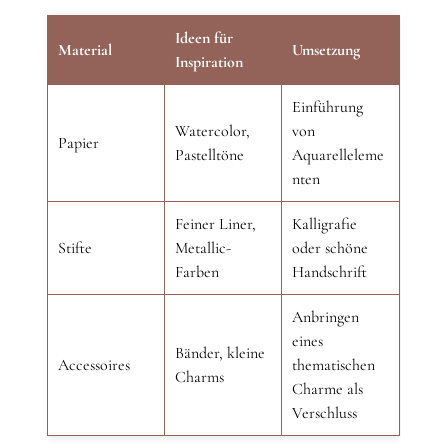
Ideen für
Material
Umsetzung
Inspiration
Einführung
Watercolor,
von
Papier
Pastelltöne
Aquarelleleme
nten
Feiner Liner,
Kalligrafie
Stifte
Metallic-
oder schöne
Farben
Handschrift
Anbringen
eines
Bänder, kleine
Accessoires
thematischen
Charms
Charme als
Verschluss