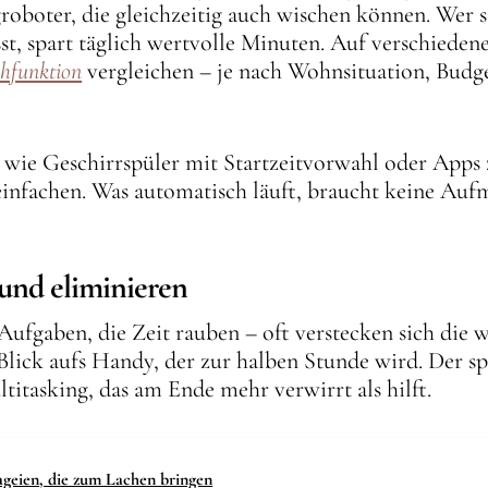
groboter, die gleichzeitig auch wischen können. Wer 
st, spart täglich wertvolle Minuten. Auf verschiedene
chfunktion
vergleichen – je nach Wohnsituation, Bud
wie Geschirrspüler mit Startzeitvorwahl oder Apps 
reinfachen. Was automatisch läuft, braucht keine Au
 und eliminieren
ufgaben, die Zeit rauben – oft verstecken sich die w
lick aufs Handy, der zur halben Stunde wird. Der sp
ltitasking, das am Ende mehr verwirrt als hilft.
ageien, die zum Lachen bringen