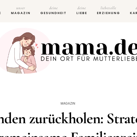
unser
deine
deine
liebevolle
E
MAGAZIN
GESUNDHEIT
LIEBE
ERZIEHUNG
KA
MAGAZIN
nden zurückholen: Strat