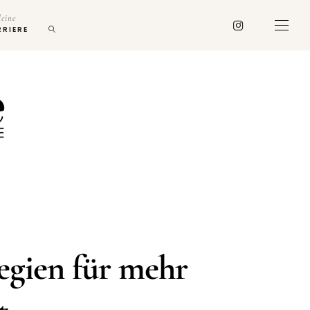
deine
RRIERE
egien für mehr