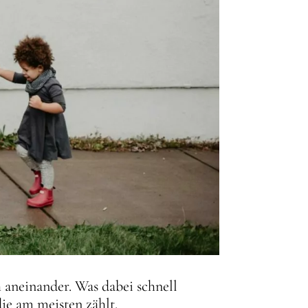
h aneinander. Was dabei schnell
die am meisten zählt.