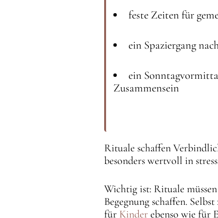
feste Zeiten für ge
ein Spaziergang nac
ein Sonntagvormitta
Zusammensein
Rituale schaffen Verbindlic
besonders wertvoll in stres
Wichtig ist: Rituale müssen
Begegnung schaffen. Selbs
für
Kinder
ebenso wie für 