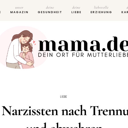
unser
deine
deine
liebevolle
E
MAGAZIN
GESUNDHEIT
LIEBE
ERZIEHUNG
KA
LIEBE
 Narzissten nach Trenn